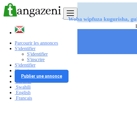
Woba wipfuza kugurisha, gukotesh
Parcourir les annonces
S'identifier
S'identifier
S'inscrire
S'identifier
S'inscrire
Publier une annonce
Ikirundi
Swahili
English
Français