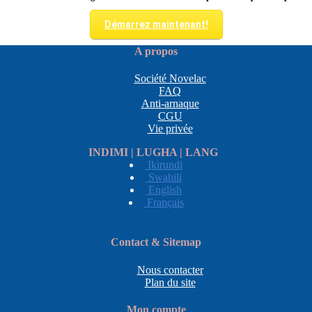
Démarrez maintenant!
A propos
Société Novelac
FAQ
Anti-arnaque
CGU
Vie privée
INDIMI | LUGHA | LANG
Ikirundi
Swahili
English
Français
Contact & Sitemap
Nous contacter
Plan du site
Mon compte