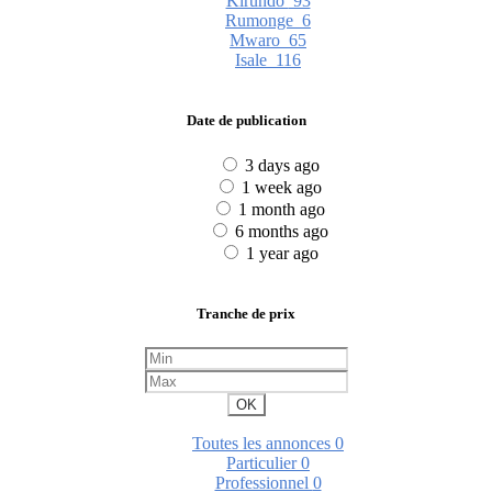
Kirundo
93
Rumonge
6
Mwaro
65
Isale
116
Date de publication
3 days ago
1 week ago
1 month ago
6 months ago
1 year ago
Tranche de prix
OK
Toutes les annonces
0
Particulier
0
Professionnel
0