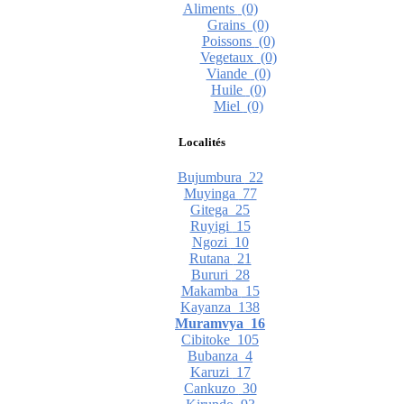
Aliments
(0)
Grains
(0)
Poissons
(0)
Vegetaux
(0)
Viande
(0)
Huile
(0)
Miel
(0)
Localités
Bujumbura
22
Muyinga
77
Gitega
25
Ruyigi
15
Ngozi
10
Rutana
21
Bururi
28
Makamba
15
Kayanza
138
Muramvya
16
Cibitoke
105
Bubanza
4
Karuzi
17
Cankuzo
30