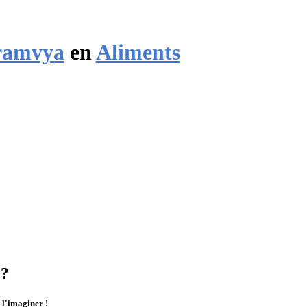
ramvya
en
Aliments
 ?
 l'imaginer !