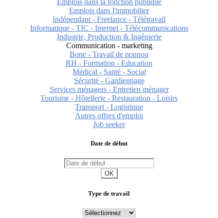
Emplois dans la fonction publique
Emplois dans l'immobilier
Indépendant - Freelance - Télétravail
Informatique - TIC - Internet - Télécommunications
Industrie, Production & Ingénierie
Communication - marketing
Bone - Travail de nounou
RH - Formation - Education
Médical - Santé - Social
Sécurité - Gardiennage
Services ménagers - Entretien ménager
Tourisme - Hôtellerie - Restauration - Loisirs
Transport - Logistique
Autres offres d'emploi
Job seeker
Date de début
OK
Type de travail