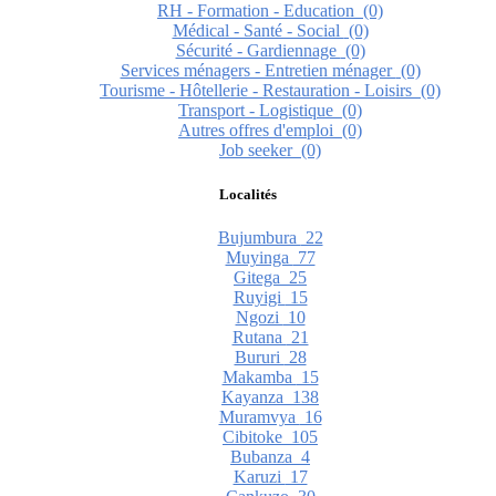
RH - Formation - Education
(0)
Médical - Santé - Social
(0)
Sécurité - Gardiennage
(0)
Services ménagers - Entretien ménager
(0)
Tourisme - Hôtellerie - Restauration - Loisirs
(0)
Transport - Logistique
(0)
Autres offres d'emploi
(0)
Job seeker
(0)
Localités
Bujumbura
22
Muyinga
77
Gitega
25
Ruyigi
15
Ngozi
10
Rutana
21
Bururi
28
Makamba
15
Kayanza
138
Muramvya
16
Cibitoke
105
Bubanza
4
Karuzi
17