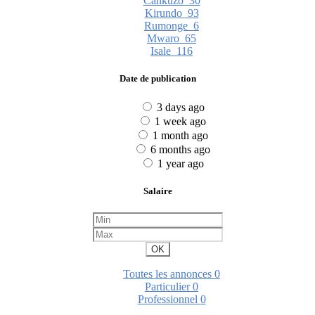
Cankuzo
30
Kirundo
93
Rumonge
6
Mwaro
65
Isale
116
Date de publication
3 days ago
1 week ago
1 month ago
6 months ago
1 year ago
Salaire
OK
Toutes les annonces
0
Particulier
0
Professionnel
0