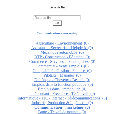
Date de fin
OK
Communication - marketing
Agriculture - Environnement
(0)
Assistanat - Secrétariat - Helpdesk
(0)
Mécanique automobile
(0)
BTP - Construction - Bâtiment
(0)
Commerce - Services aux entreprises
(0)
Commercial - Vente Emplois
(0)
Comptabilité - Gestion - Finance
(0)
Pilotage - Manager
(0)
Esthétique - Cheveux - Beauté
(0)
Emplois dans la fonction publique
(0)
Emplois dans l'immobilier
(0)
Indépendant - Freelance - Télétravail
(0)
Informatique - TIC - Internet - Télécommunications
(0)
Industrie, Production & Ingénierie
(0)
Communication - marketing
(0)
Bone - Travail de nounou
(0)