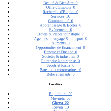
Beauté & Bien-être
0
Offre d'Emplois
0
Recherche d'Emploi
0
Services
16
Communauté
0
Apprentissage & Ecoles
0
Evénements
0
Hotels & Places touristique
7
Agences de voyage & transport
0
Aliments
0
Opportunités de financement
0
Banque et Finance
0
Sociétés & industries
0
Entreprise à entreprise
0
Sports et loisirs
0
Bateaux et motomarines
0
Bébé et enfants
0
Localités
Bujumbura
20
Muyinga
68
Gitega
22
Ruyigi
13