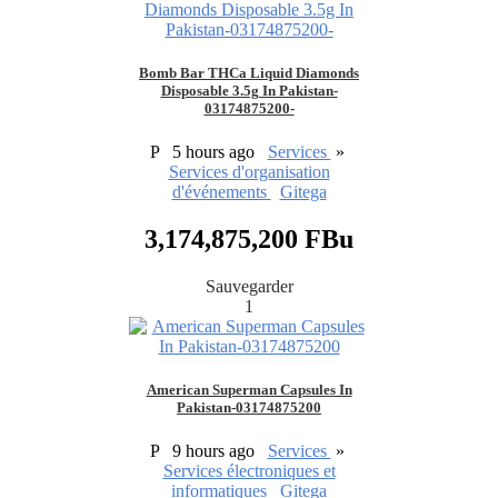
Bomb Bar THCa Liquid Diamonds
Disposable 3.5g In Pakistan-
03174875200-
P
5 hours ago
Services
»
Services d'organisation
d'événements
Gitega
3,174,875,200 FBu
Sauvegarder
1
American Superman Capsules In
Pakistan-03174875200
P
9 hours ago
Services
»
Services électroniques et
informatiques
Gitega