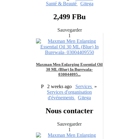
Santé & Beauté
Gitega
2,499 FBu
Sauvegarder
1
Maxman Men Enlarging Essential Oil
30 ML (Blue) In Burewala-
030044095...
P
2 weeks ago
Services
»
Services d'organisation
d'événements
Gitega
Nous contacter
Sauvegarder
1