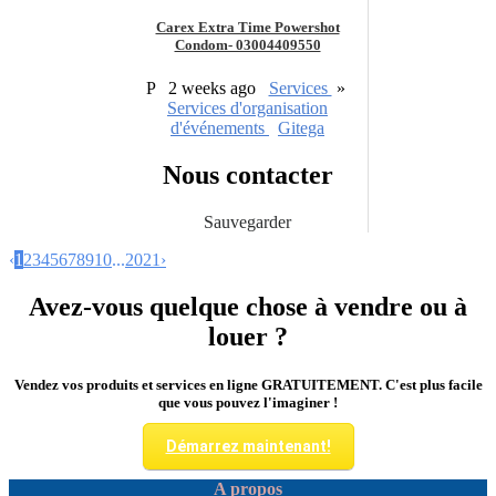
Carex Extra Time Powershot
Condom- 03004409550
P
2 weeks ago
Services
»
Services d'organisation
d'événements
Gitega
Nous contacter
Sauvegarder
‹
1
2
3
4
5
6
7
8
9
10
...
20
21
›
Avez-vous quelque chose à vendre ou à
louer ?
Vendez vos produits et services en ligne GRATUITEMENT. C'est plus facile
que vous pouvez l'imaginer !
Démarrez maintenant!
A propos