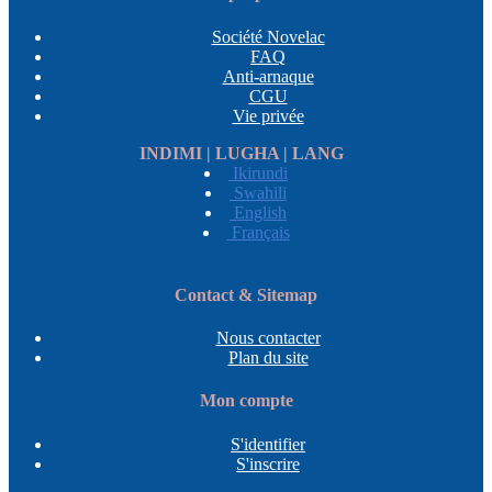
Société Novelac
FAQ
Anti-arnaque
CGU
Vie privée
INDIMI | LUGHA | LANG
Ikirundi
Swahili
English
Français
Contact & Sitemap
Nous contacter
Plan du site
Mon compte
S'identifier
S'inscrire