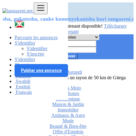
ugurisha, gukotesha, canke kumenyekanisha kuri tangaze
L’application Android est maintenant disponible!
Télécharger
maintenant
Parcourir les annonces
S'identifier
S'identifier
S'inscrire
Trouver
S'identifier
S'inscrire
Publier une annonce
Burundi
Ikirundi
Toutes les annonces dans un rayon de 50 km de Gitega
Swahili
English
Auto & Moto
Français
Téléphones
Electronique
Maison & Jardin
Immobilier
Animaux & Agro
Mode
Beauté & Bien-être
Offre d'Emplois