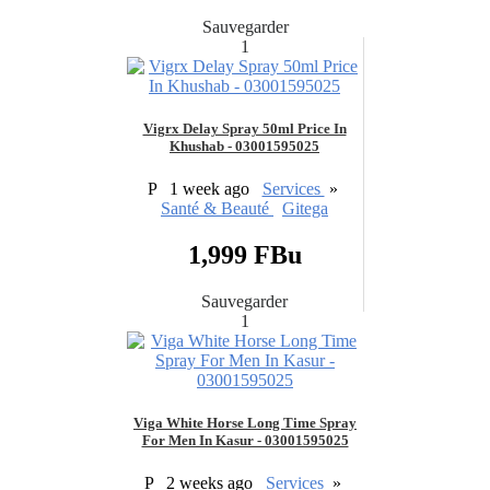
Sauvegarder
1
Vigrx Delay Spray 50ml Price In
Khushab - 03001595025
P
1 week ago
Services
»
Santé & Beauté
Gitega
1,999 FBu
Sauvegarder
1
Viga White Horse Long Time Spray
For Men In Kasur - 03001595025
P
2 weeks ago
Services
»