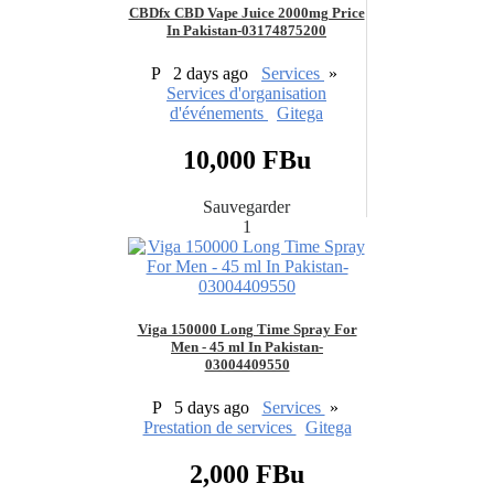
CBDfx CBD Vape Juice 2000mg Price
In Pakistan-03174875200
P
2 days ago
Services
»
Services d'organisation
d'événements
Gitega
10,000 FBu
Sauvegarder
1
Viga 150000 Long Time Spray For
Men - 45 ml In Pakistan-
03004409550
P
5 days ago
Services
»
Prestation de services
Gitega
2,000 FBu