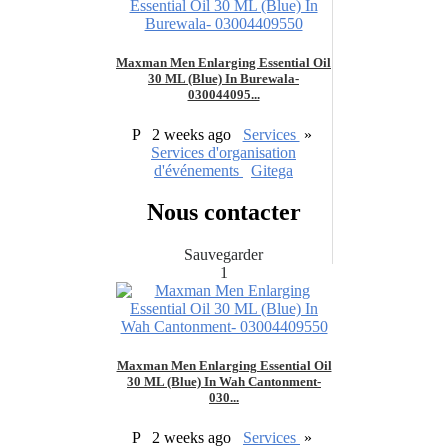
Maxman Men Enlarging Essential Oil
30 ML (Blue) In Burewala-
030044095...
P
2 weeks ago
Services
»
Services d'organisation
d'événements
Gitega
Nous contacter
Sauvegarder
1
Maxman Men Enlarging Essential Oil
30 ML (Blue) In Wah Cantonment-
030...
P
2 weeks ago
Services
»